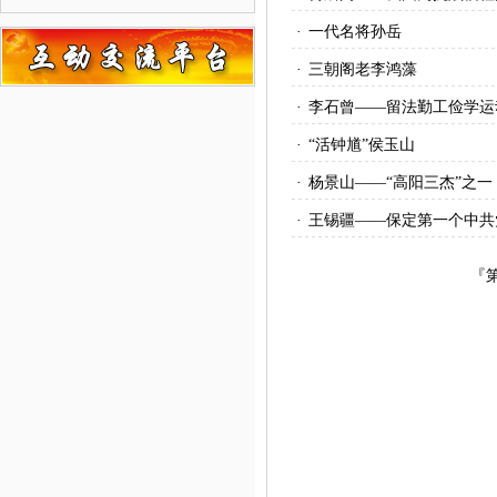
·
一代名将孙岳
·
三朝阁老李鸿藻
·
李石曾——留法勤工俭学运
·
“活钟馗”侯玉山
·
杨景山——“高阳三杰”之一
·
王锡疆——保定第一个中共
『