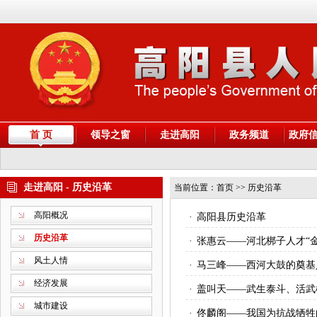
首 页
领导之窗
走进高阳
政务频道
政府
走进高阳 - 历史沿革
当前位置：
首页
>> 历史沿革
高阳概况
·
高阳县历史沿革
历史沿革
·
张惠云——河北梆子人才“金
风土人情
·
马三峰——西河大鼓的奠基
经济发展
·
盖叫天——武生泰斗、活武
城市建设
·
佟麟阁——我国为抗战牺牲