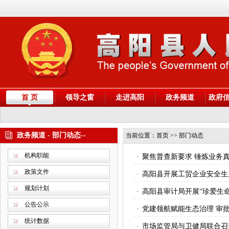
首 页
领导之窗
走进高阳
政务频道
政府
政务频道 - 部门动态--
当前位置：
首页
>> 部门动态
机构职能
·
聚焦普查新要求 锤炼业务
政策文件
·
高阳县开展工贸企业安全生
规划计划
·
高阳县审计局开展“珍爱生命
公告公示
·
党建领航赋能生态治理 审
统计数据
·
市场监管局与卫健局联合召