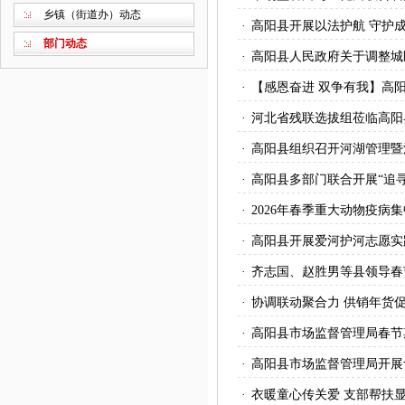
乡镇（街道办）动态
·
高阳县开展以法护航 守护
部门动态
·
高阳县人民政府关于调整城
·
【感恩奋进 双争有我】高阳
·
河北省残联选拔组莅临高阳
·
高阳县组织召开河湖管理暨
·
高阳县多部门联合开展“追寻·
·
2026年春季重大动物疫病
·
高阳县开展爱河护河志愿实
·
齐志国、赵胜男等县领导春
·
协调联动聚合力 供销年货
·
高阳县市场监督管理局春节
·
高阳县市场监督管理局开展
·
衣暖童心传关爱 支部帮扶