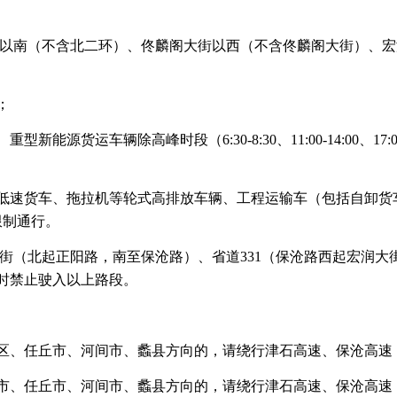
以南（不含北二环）、佟麟阁大街以西（不含佟麟阁大街）、宏
；
新能源货运车辆除高峰时段（6:30-8:30、11:00-14:00、17
、低速货车、拖拉机等轮式高排放车辆、工程运输车（包括自卸
限制通行。
街（北起正阳路，南至保沧路）、省道331（保沧路西起宏润大
9时禁止驶入以上路段。
新区、任丘市、河间市、蠡县方向的，请绕行津石高速、保沧高速
定市、任丘市、河间市、蠡县方向的，请绕行津石高速、保沧高速