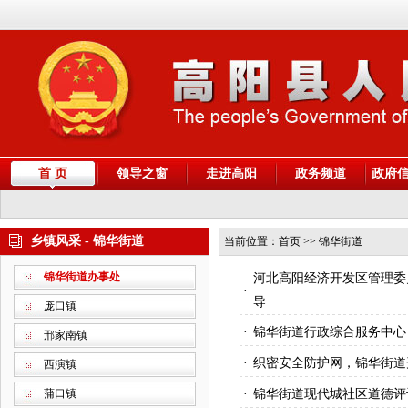
首 页
领导之窗
走进高阳
政务频道
政府
乡镇风采 - 锦华街道
当前位置：
首页
>> 锦华街道
锦华街道办事处
河北高阳经济开发区管理委
·
导
庞口镇
·
锦华街道行政综合服务中心
邢家南镇
·
织密安全防护网，锦华街道
西演镇
蒲口镇
·
锦华街道现代城社区道德评