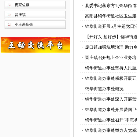
庞家佐镇
·
县委书记蒋东方到锦华街道
晋庄镇
·
高阳县锦华街道社区卫生服
小王果庄镇
·
锦华街道开展5月主题党日
·
【开好头 起好步】锦华街
·
庞口镇加强坑塘治理 助力
·
晋庄镇召开规上企业业务培
·
锦华街道办事处坚持人民至
·
锦华街道办事处积极开展五
·
锦华街道办事处概况
·
锦华街道办事处深入开展禁
·
锦华街道办事处开展爱国卫
·
锦华街道办事处召开“不忘
·
锦华街道办事处举办入党积