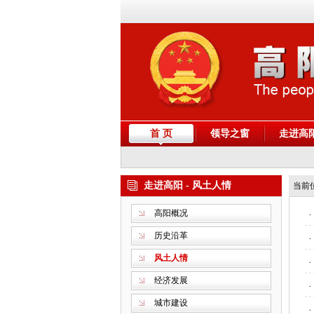
首 页
领导之窗
走进高
走进高阳 - 风土人情
当前
高阳概况
·
历史沿革
·
风土人情
·
经济发展
·
城市建设
·