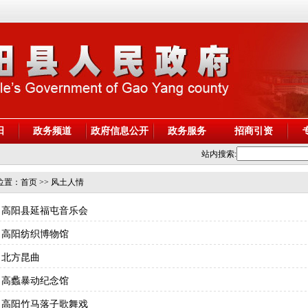
阳
政务频道
政府信息公开
政务服务
招商引资
站内搜索:
位置：
首页
>> 风土人情
高阳县延福屯音乐会
高阳纺织博物馆
北方昆曲
高蠡暴动纪念馆
高阳竹马落子歌舞戏