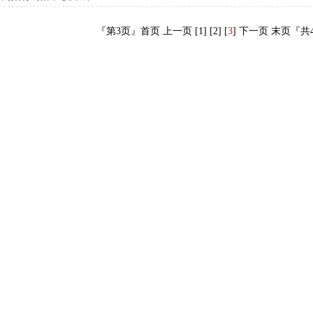
『第
3
页』
首页
上一页
[1]
[2]
[
3
]
下一页 末页『共