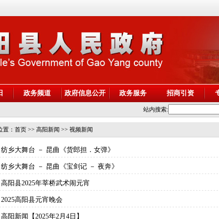
阳
政务频道
政府信息公开
政务服务
招商引资
站内搜索:
位置：
首页
>> 高阳新闻 >> 视频新闻
纺乡大舞台 － 昆曲《货郎担．女弹》
纺乡大舞台 － 昆曲《宝剑记 － 夜奔》
高阳县2025年莘桥武术闹元宵
2025高阳县元宵晚会
高阳新闻【2025年2月4日】