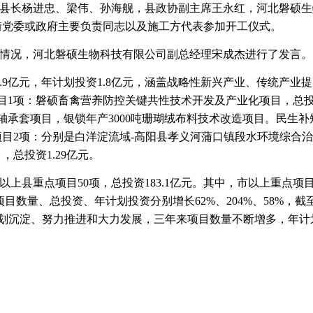
县长杨进忠、梁伟、孙海舰，县政协副主席王永红，河北磐硕生
街党委或政府主要负责同志以及施工方代表参加开工仪式。
情况，河北磐硕生物科技有限公司副总经理宋成杰进行了发言。
.9亿元，年计划投资1.8亿元，涵盖战略性新兴产业、传统产业
目1项：磐硕畜禽营养防控关键共性技术开发及产业化项目，总投资
金轴承套项目，银锁年产3000吨珊瑚绒布料技术改造项目。民生
目2项：分别是白洋淀流域-高阳县孝义河蒲口镇段水环境综合
总投资1.29亿元。
元以上县重点项目50项，总投资183.1亿元。其中，市以上重点项目
项目数量、总投资、年计划投资分别增长62%、204%、58%，截至
的谋划沉淀、努力推进和大力发展，三年来项目数量不断增多，年