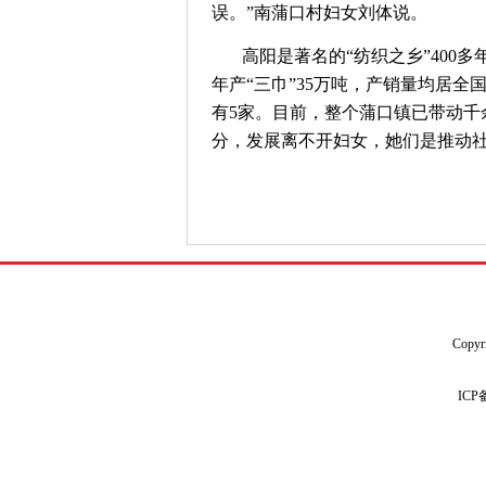
误。”南蒲口村妇女刘体说。
高阳是著名的“纺织之乡”40
年产“三巾”35万吨，产销量均居
有5家。目前，整个蒲口镇已带动千
分，发展离不开妇女，她们是推动
Copyr
IC