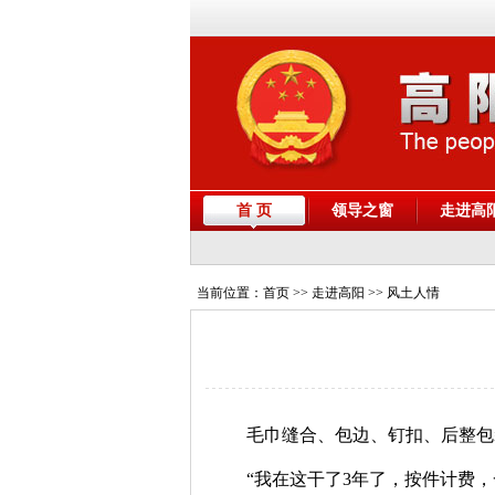
首 页
领导之窗
走进高
当前位置：
首页
>> 走进高阳 >> 风土人情
毛巾缝合、包边、钉扣、后整包
“我在这干了3年了，按件计费