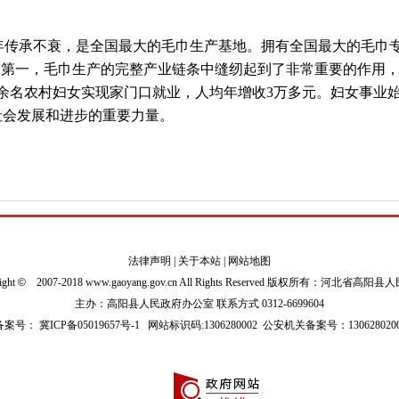
0多年传承不衰，是全国最大的毛巾生产基地。拥有全国最大的毛
全国第一，毛巾生产的完整产业链条中缝纫起到了非常重要的作用
余名农村妇女实现家门口就业，人均年增收3万多元。妇女事业
社会发展和进步的重要力量。
法律声明
|
关于本站
|
网站地图
ight
©
2007-2018 www.gaoyang.gov.cn All Rights Reserved 版权所有：河北省高阳
主办：高阳县人民政府办公室 联系方式 0312-6699604
P备案号：
冀ICP备05019657号-1
网站标识码:1306280002
公安机关备案号：1306280200