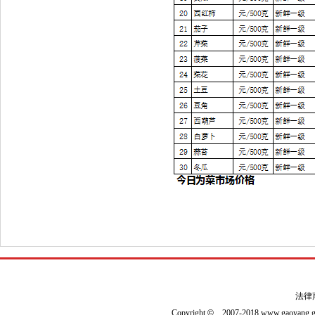
法律
Copyright
©
2007-2018 www.gaoyan