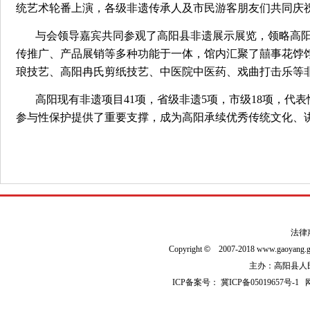
统艺术轮番上演，各级非遗传承人及市民游客朋友们共同庆
与会领导嘉宾共同参观了高阳县非遗展示展览，领略高
传推广、产品展销等多种功能于一体，馆内汇聚了囍事花饽
琅技艺、高阳冉氏剪纸技艺、中医院中医药、戏曲打击乐等
高阳现有非遗项目41项，省级非遗5项，市级18项，代
参与性保护提供了重要支撑，成为高阳承续优秀传统文化、
法律
Copyright
©
2007-2018 www.gaoyan
主办：高阳县人民政
ICP备案号：
冀ICP备05019657号-1
网