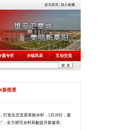
设为首页
|
加入收藏
专题专栏
乡镇风采
互动交流
兴新图景
打造生态宜居美丽乡村，5月28日，庞
美”，全力谱写乡村风貌提升新篇章。