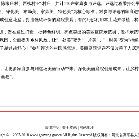
家庄村、西柳村4个村庄，共计110户家庭参与评选。评选过程秉持公平、
美、绿化美、布局美、家风美、特色美”为核心标准，对参与评选的家庭
成创意花盆，打造低碳环保的庭院景观；有的巧妙利用本土花卉绿植，构
推进，旨在通过打造一批特色鲜明、亮点突出的美丽庭院示范街，发挥示
围，全面提升乡村风貌，让“一处美”变为“一片美”，“一时美”变为“持
子越过越舒心！”参与评选的村民感慨道。美丽庭院评选不仅改善了人居
，让更多家庭参与到这场美丽行动中来。深化美丽庭院创建成果，让乡村
新画卷”。
法律声明
|
关于本站
|
网站地图
ight
©
2007-2018 www.gaoyang.gov.cn All Rights Reserved 版权所有：河北省高阳