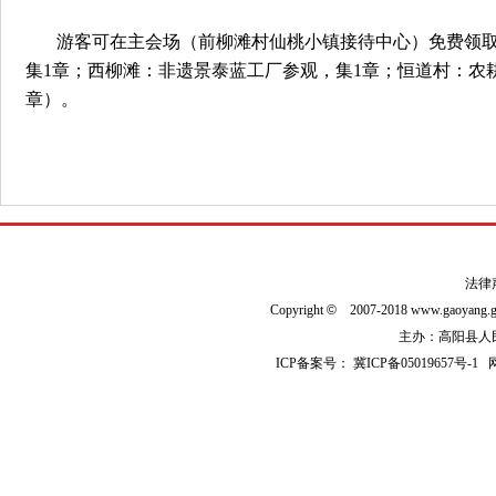
游客可在主会场（前柳滩村仙桃小镇接待中心）免费领取
集1章；西柳滩：非遗景泰蓝工厂参观，集1章；恒道村：农
章）。
法律
Copyright
©
2007-2018 www.gaoyan
主办：高阳县人民政
ICP备案号：
冀ICP备05019657号-1
网