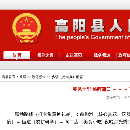
首 页
领导之窗
走进高阳
政务频道
政府
当前位置：
首页
>> 政务频道 >> 乡镇（街道办）动态
春风十里 桃醉蒲口 － － 
发布时间：2026
联动路线（打卡集章换礼品）：前柳滩（核心赏花、汉服
摘）→ 恒道（农耕研学）→ 陶口店（美食