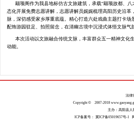
颛
顼阁作为我县地标仿古文旅建筑，承载“颛顼故都、八
态化开展免费志愿讲解，志愿讲解员娓娓梳理高阳历史沿革
脉，深切感受家乡厚重底蕴。精心打造六处戏曲主题打卡场
配饰游园驻足、拍照留念，在清幽古境中沉浸式体悟文脉
本次活动以文旅融合传统文脉，丰富群众五一精神文化
动能。
法律
Copyright
©
2007-2018 www.gaoyan
主办：高阳县人民政
ICP备案号：
冀ICP备05019657号-1
网