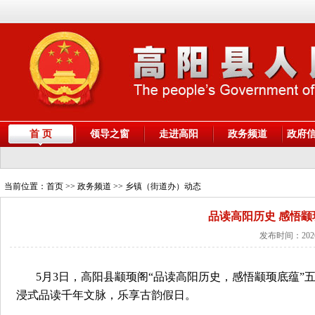
首 页
领导之窗
走进高阳
政务频道
政府
当前位置：
首页
>> 政务频道 >> 乡镇（街道办）动态
品读高阳历史 感悟颛
发布时间：2026
5月3日，高阳县颛顼阁“品读高阳历史，感悟颛顼底蕴
浸式品读千年文脉，乐享古韵假日。