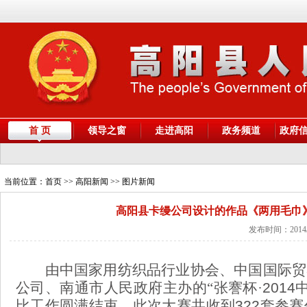
首 页
领导之窗
走进高阳
政务频道
政府
当前位置：
首页
>> 高阳新闻 >> 图片新闻
高阳县卡缦公司设计的作品《两用毛巾》
发布时间：2014/
由
中国家用纺织品行业协会
、
中国国际贸
公司
、
南通市人民政府
主办的“
张謇杯
·
2014
比工作圆满结束。此次大赛共收到
322
套参赛