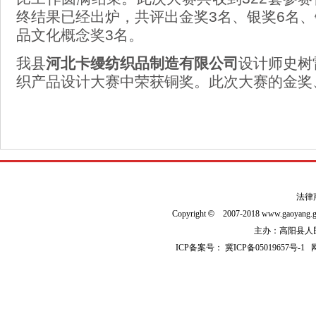
终结果已经出炉，共评出金奖
3
名、银奖
6
名、
品文化概念奖
3
名。
我县
河北卡缦纺织品制造有限公司
设计师史树
织产品设计大赛
中荣获铜奖。此次大赛的金奖
法律
Copyright
©
2007-2018 www.gaoyan
主办：高阳县人民政
ICP备案号：
冀ICP备05019657号-1
网