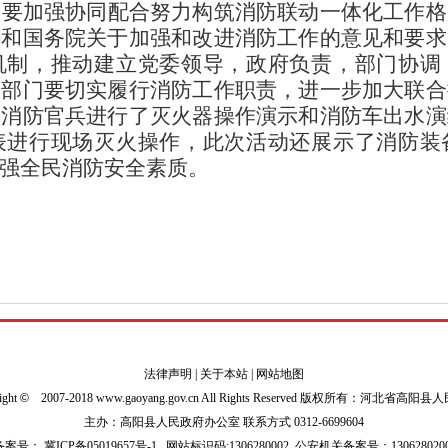
出要加强协同配合努力构筑消防联动一体化工作格
法和国务院关于加强和改进消防工作的意见和要求
机制，推动建立党委领导，政府负责，部门协调
关部门要切实履行消防工作职责，进一步加大联合
，消防官兵进行了灭火器操作演示和消防车出水演
表进行现场灭火操作，此次活动还展示了消防装
强全民消防安全素质。
法律声明
|
关于本站
|
网站地图
ight
©
2007-2018 www.gaoyang.gov.cn All Rights Reserved 版权所有：河北省高阳
主办：高阳县人民政府办公室 联系方式 0312-6699604
P备案号：
冀ICP备05019657号-1
网站标识码:1306280002
公安机关备案号：1306280200