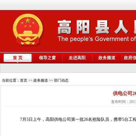
首 页
领导之窗
走进高阳
政务频道
政府
当前位置：
首页
>> 政务频道 >> 部门动态
供电公司2
发布时间：2013
7
月
5
日上午，高阳供电公司第一批
26
名抢险队员，携带
5
台工