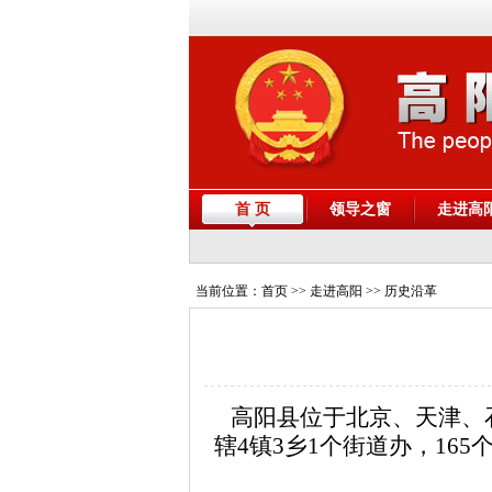
首 页
领导之窗
走进高
当前位置：
首页
>> 走进高阳 >> 历史沿革
高阳县位于北京、天津、石
辖4镇3乡1个街道办，16