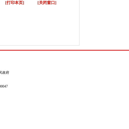
[打印本页]
[关闭窗口]
县人民政府
0047