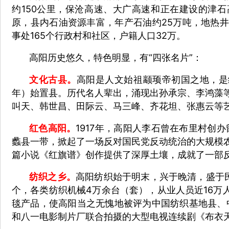
约150公里，保沧高速、大广高速和正在建设的津石
原，县内石油资源丰富，年产石油约25万吨，地热井
事处165个行政村和社区，户籍人口32万。
高阳历史悠久，特色明显，有“四张名片”：
文化古县。
高阳是人文始祖颛顼帝初国之地，是
年）始置县。历代名人辈出，涌现出孙承宗、李鸿藻
叫天、韩世昌、田际云、马三峰、齐花坦、张惠云等
红色高阳。
1917年，高阳人李石曾在布里村创
蠡县一带，掀起了一场反对国民党反动统治的大规模
篇小说《红旗谱》创作提供了深厚土壤，成就了一部
纺织之乡。
高阳纺织始于明末，兴于晚清，盛于民
个，各类纺织机械4万余台（套），从业人员近16万
毯产品，使高阳当之无愧地被评为中国纺织基地县、
和八一电影制片厂联合拍摄的大型电视连续剧《布衣