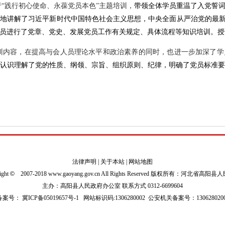
“践行初心使命、永葆党员本色”主题培训，
带领全体学员重温了入党誓
地讲解了习近平新时代中国特色社会主义思想，中央全面从严治党的最新
员进行了党章、党史、发展党员工作有关规定、具体流程等知识培训。
授
训内容，在提高与会人员理论水平和政治素养的同时，也进一步加深了学
认识理解了党的性质、纲领、宗旨、组织原则、纪律，明确了党员标准
法律声明
|
关于本站
|
网站地图
ight
©
2007-2018 www.gaoyang.gov.cn All Rights Reserved 版权所有：河北省高阳
主办：高阳县人民政府办公室 联系方式 0312-6699604
P备案号：
冀ICP备05019657号-1
网站标识码:1306280002
公安机关备案号：1306280200