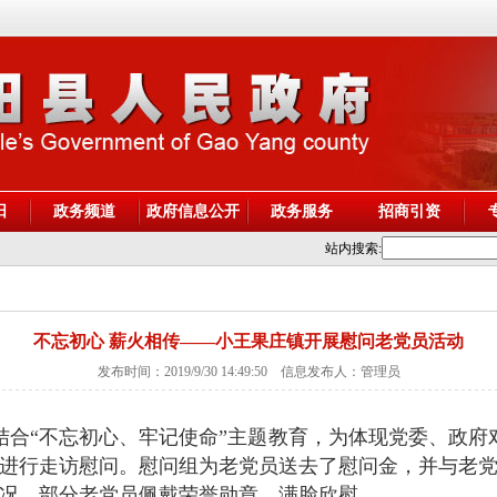
阳
政务频道
政府信息公开
政务服务
招商引资
站内搜索:
不忘初心 薪火相传——小王果庄镇开展慰问老党员活动
发布时间：2019/9/30 14:49:50 信息发布人：管理员
结合“不忘初心、牢记使命”主题教育，为体现党委、政府
员进行走访慰问。慰问组
为老党员送去了慰问金，并与老
况，
部分
老党员佩戴荣誉勋章，满脸欣慰。