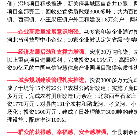
侧）湿地项目积极推进；新关停县城区自备井17眼，两
项目全部完工；回收处置劣质散煤3000多吨；共为百
镇、西演镇、小王果庄镇户外工程建设1.8万余户，
——企业高质量发展意识增强。
40多家印染企业通过
河北省科技型中小企业；10家企业被认定为省级“专精
——经济发展后劲和支撑力增强。
宏润20万吨印染、
以上重点项目进展顺利，完成投资24.65亿元；高阳
资50亿元的中国电信智慧信息产业园项目取得实质性
——城乡规划建设管理扎实推进。
投资3000多万元
成了于堤等15个村22公里农村公路新改建；实施了庞
多万元，完成农村厕所改造1万余座；北京西至石家庄1
资1770万元，对县内131个农村和潴龙河、孝义河
场化；投资6500万元，建成了日处理能力3000吨
理设施，配建率达100%。
——群众的获得感、幸福感、安全感增强。
全县剩余的