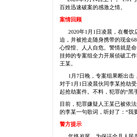
百姓迅速破案的感激之情。
案情回顾
2020年1月1日凌晨，在
迫，并被抢走随身携带的现金68
心惶惶、人人自危。
警情就是命
挂帅的专案组全力开展侦破工作
王某。
1月7日晚，专案组果断出
对于1月1日凌晨伙同李某抢劫
起抢劫案件。
不料，犯罪的“黑
目前，犯罪嫌疑人王某已被依法
的李某一句歌词，听好了：
“我
警方提示
年终岁尾，为保证全县人民