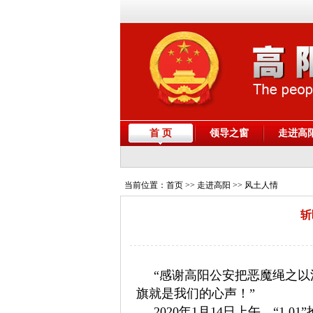
首 页
领导之窗
走进高
当前位置：
首页
>> 走进高阳 >> 风土人情
斩
“感谢高阳公安把恶魔绳之以
旗就是我们的心声！
”
2020年1月14日上午，
“
1.