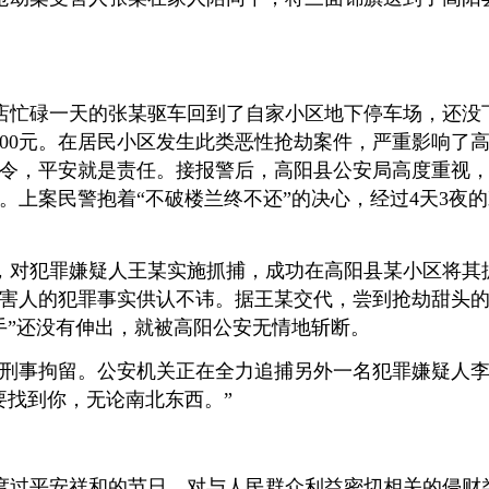
餐饮店忙碌一天的张某驱车回到了自家小区地下停车场，还
00元。
在居民小区发生此类恶性抢劫案件，严重影响了
令，平安就是责任。
接报警后，高阳县公安局高度重视
。
上案民警抱着“不破楼兰终不还”的决心，经过4天3夜
击，对犯罪嫌疑人王某实施抓捕，成功在高阳县某小区将其
受害人的犯罪事实供认不讳。
据王某交代，尝到抢劫甜头
手”还没有伸出，就被高阳公安无情地斩断。
刑事拘留。
公安机关正在全力追捕另外一名犯罪嫌疑人
要找到你，无论南北东西。
”
度过平安祥和的节日，对与人民群众利益密切相关的侵财