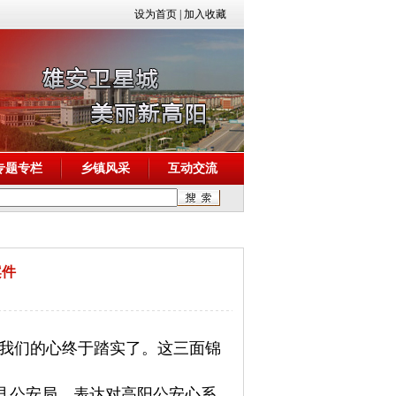
设为首页
|
加入收藏
专题专栏
乡镇风采
互动交流
案件
我们的心终于踏实了。
这三面锦
阳县公安局，表达对高阳公安心系