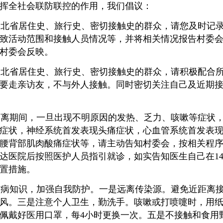
挥全社会联防联控的作用，我们倡议：
湖北省居住史、旅行史、密切接触史的群众，请您及时记
致活动范围和接触人员情况等，并将相关情况报告村委
村委会反映。
湖北省居住史、旅行史、密切接触史的群众，请积极配合
内不要走亲访友，不与外人接触。同时密切关注自己及近期
隔离期间，一旦出现不明原因的发热、乏力、咳嗽等症状
症状，神经系统首发表现头痛症状，心血管系统首发表
腰背部肌肉酸痛症状等，请主动告知村委会，按相关程
达医院后按照医护人员指引就诊，如实告知医生自己在1
置措施。
防病知识，加强自我防护。一是远离传染源。避免近距离
风。三是注意个人卫生，勤洗手。咳嗽或打喷嚏时，用
佩戴好医用口罩，每4小时更换一次。五是不接触和食用