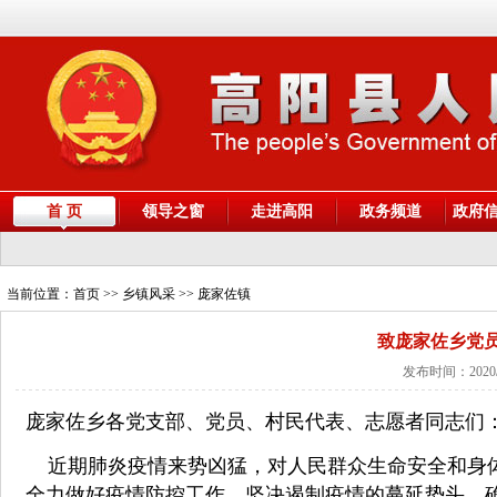
首 页
领导之窗
走进高阳
政务频道
政府
当前位置：
首页
>> 乡镇风采 >> 庞家佐镇
致庞家佐乡党
发布时间：2020/
庞家佐乡各党支部、党员、村民代表、志愿者同志们
近期肺炎疫情来势凶猛，对人民群众生命安全和身
全力做好疫情防控工作，坚决遏制疫情的蔓延势头，