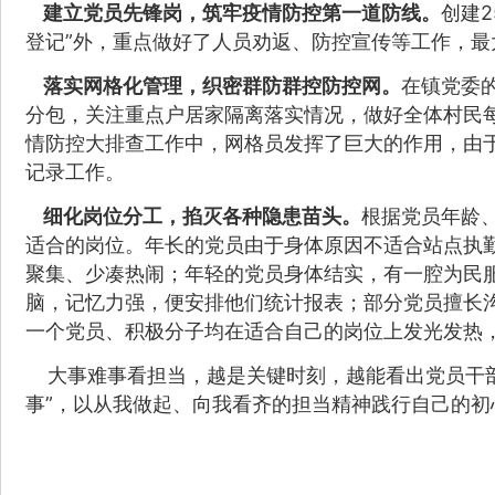
建立党员先锋岗，筑牢疫情防控第一道防线。
创建
登记”外，重点做好了人员劝返、防控宣传等工作，最
落实网格化管理，织密群防群控防控网。
在镇党委
分包，关注重点户居家隔离落实情况，做好全体村民
情防控大排查工作中，网格员发挥了巨大的作用，由
记录工作。
细化岗位分工，掐灭各种隐患苗头。
根据党员年龄
适合的岗位。
年长的党员由于身体原因不适合站点执
聚集、少凑热闹；
年轻的党员身体结实，有一腔为民
脑，记忆力强，便安排他们统计报表；
部分党员擅长
一个党员、积极分子均在适合自己的岗位上发光发热
大事难事看担当，越是关键时刻，越能看出党员干
事”，以从我做起、向我看齐的担当精神践行自己的