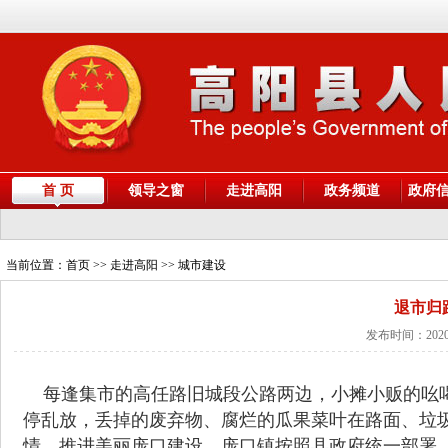
首 页
领导之窗
走进高阳
政务频道
政府
当前位置：
首页
>> 走进高阳 >> 城市建设
退市归
发布时间：2020
每逢集市的高任路旧城段公路两边，小摊小贩的吆喝
停乱放，丢掉的废弃物、腐烂的瓜果菜叶在路面、垃
情，推进美丽庞口建设，庞口镇按照县政府统一部署