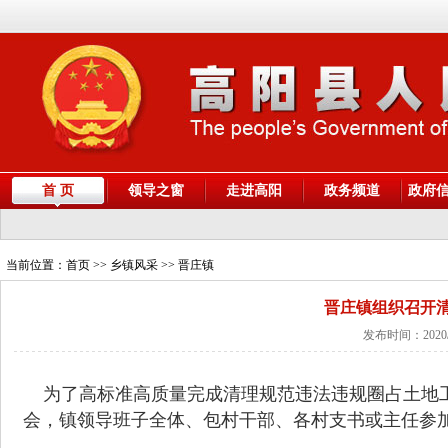
首 页
领导之窗
走进高阳
政务频道
政府
当前位置：
首页
>> 乡镇风采 >> 晋庄镇
晋庄镇组织召开
发布时间：2020/
为了高标准高质量完成清理规范违法违规圈占土地工
会，镇领导班子全体、包村干部、各村支书或主任参