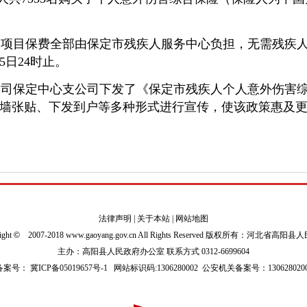
目保费全部由保定市残疾人服务中心负担，无需残疾人个
15日24时止。
司保定中心支公司下发了《保定市残疾人个人意外伤害综
墙张贴、下发到户等多种形式进行宣传，使该政策惠及
法律声明
|
关于本站
|
网站地图
ight
©
2007-2018 www.gaoyang.gov.cn All Rights Reserved 版权所有：河北省高阳
主办：高阳县人民政府办公室 联系方式 0312-6699604
P备案号：
冀ICP备05019657号-1
网站标识码:1306280002
公安机关备案号：1306280200