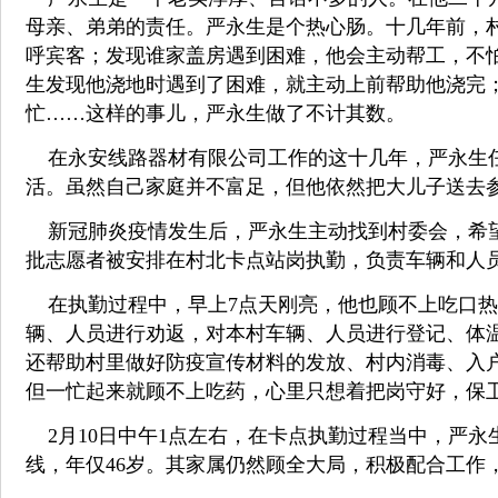
母亲、弟弟的责任。严永生是个热心肠。十几年前，
呼宾客；发现谁家盖房遇到困难，他会主动帮工，不怕
生发现他浇地时遇到了困难，就主动上前帮助他浇完
忙……这样的事儿，严永生做了不计其数。
在永安线路器材有限公司工作的这十几年，严永生任
活。虽然自己家庭并不富足，但他依然把大儿子送去
新冠肺炎疫情发生后，严永生主动找到村委会，希望能
批志愿者被安排在村北卡点站岗执勤，负责车辆和人
在执勤过程中，早上7点天刚亮，他也顾不上吃口热
辆、人员进行劝返，对本村车辆、人员进行登记、体
还帮助村里做好防疫宣传材料的发放、村内消毒、入
但一忙起来就顾不上吃药，心里只想着把岗守好，保
2月10日中午1点左右，在卡点执勤过程当中，严永
线，年仅46岁。其家属仍然顾全大局，积极配合工作