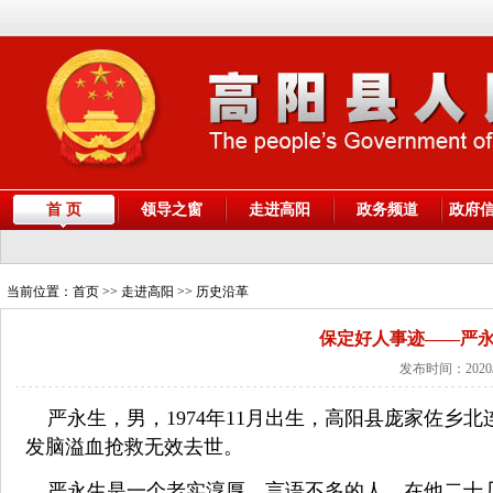
首 页
领导之窗
走进高阳
政务频道
政府
当前位置：
首页
>> 走进高阳 >> 历史沿革
保定好人事迹——严永
发布时间：2020/
严永生，男，1974年11月出生，高阳县庞家佐乡北连
发脑溢血抢救无效去世。
严永生是一个老实淳厚、言语不多的人。在他二十几