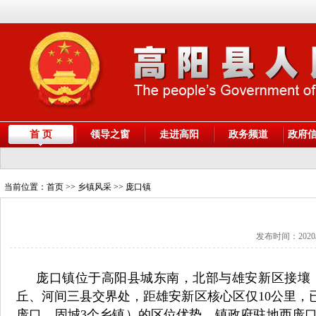
首 页
领导之窗
走进高阳
政务频道
政府
当前位置：
首页
>> 乡镇风采 >> 庞口镇
发布时间：2020/
庞口镇位于高阳县城东南，北部与雄安新区接壤
丘、河间三县交界处，距雄安新区核心区仅10公里，
庞口、固城3个乡镇）的区位优势。镇政府驻地西庞口村