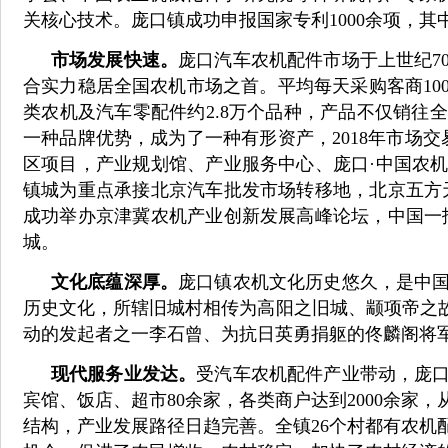
关核心技术。庞口镇成功申报国家专利1000余项，其
市场发展快速。
庞口汽车农机配件市场于上世纪7
合实力稳居全国农机市场之首。平均每天采购客商1000
类农机及汽车零配件约2.8万个品种，产品不仅销往
一种品牌优势，成为了一种有形资产，2018年市场
区项目，产业规划馆、产业服务中心、庞口·中国农
镇城为重点承接北京汽车批发市场转移地，北京五方
成功举办京津冀农机产业创新发展高峰论坛，中国一
城。
文化底蕴深厚。
庞口镇农机文化历史悠久，是中
历史文化，所辖旧城村相传为高阳之旧城、颛项帝之故
动的发起者之一李石曾、为抗日英勇捐躯的佟麟阁将
现代服务业发达。
受汽车农机配件产业带动，庞口镇
宾馆、饭店、超市80余家，各类商户达到2000余
结构，产业发展路径日趋完善。全镇26个村都有农机