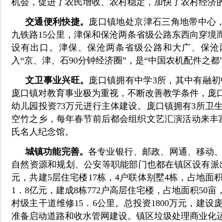
机会，促进了农民增收、农村稳定，加快了农村经济
交通便利快捷。
庞口镇地处京津石三角地带中心，
九铁路15公里，津保和保沧两条省级公路东西向穿境
设有出口。津保、保沧两条省级公路和大广、保沧
入“京、津、石90分钟经济圈”，是“中国农机配件之都
文卫事业兴旺。
庞口镇拥有中学3所，其中有融
庞口镇对教育事业极为重视，不断改善教学条件，庞口
幼儿园投资73万元进行主体建设。庞口镇拥有3所卫
空竹之乡，每年春节前后都会组织文艺汇演活动来丰富
氏名人纪念馆。
城镇功能完善。
各专业银行、邮政、网通、移动
自然资源和规划、公安等职能部门也都在镇区设有派出
元，共建5层住宅楼17栋，4户联体别墅4栋，占地面积
1．8亿元，建成8栋772户高层住宅楼，占地面积50亩
村级主干道维修15．6公里。总投资1800万元，建设
准备启动道路和收水管网建设。镇区垃圾处理商业化