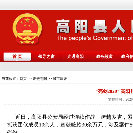
首 页
领导之窗
走进高阳
政务频道
政府
当前位置：
首页
>> 走进高阳 >> 城市建设
“亮剑2020” 
发布时间：2020/
近日，高阳县公安局经过连续作战，跨越多省，累
抓获团伙成员
10
余人，查获赃款
30
余万元，涉及案件
5
省份。