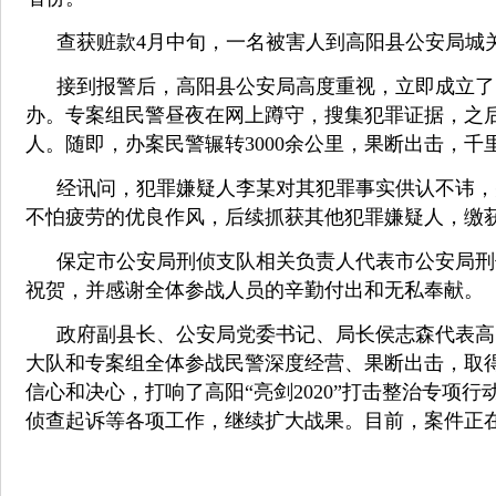
查获赃款
4
月中旬，一名被害人到高阳县公安局城
接到报警后，高阳县公安局高度重视，立即成立了
办。专案组民警昼夜在网上蹲守，搜集犯罪证据，之
人。随即，办案民警辗转
3000
余公里，果断出击，千
经讯问，犯罪嫌疑人李某对其犯罪事实供认不讳，
不怕疲劳的优良作风，后续抓获其他犯罪嫌疑人，缴
保定市公安局刑侦支队相关负责人代表市公安局刑
祝贺，并感谢全体参战人员的辛勤付出和无私奉献。
政府副县长、公安局党委书记、局长侯志森代表高
大队和专案组全体参战民警深度经营、果断出击，取
信心和决心，打响了高阳
“亮剑
2020
”打击整治专项行
侦查起诉等各项工作，继续扩大战果。目前，案件正