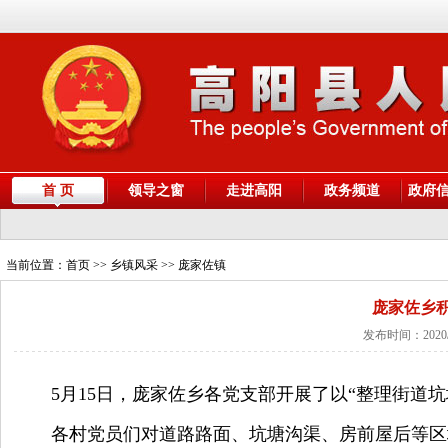
首 页
领导之窗
走进高阳
政务频道
政府
当前位置：
首页
>> 乡镇风采 >> 庞家佐镇
庞家佐乡
发布时间：2020/
5
月
15
日，庞家佐乡各党支部开展了以“整理街道坑
各村党员们对道路路面、坑塘沟渠、房前屋后等区