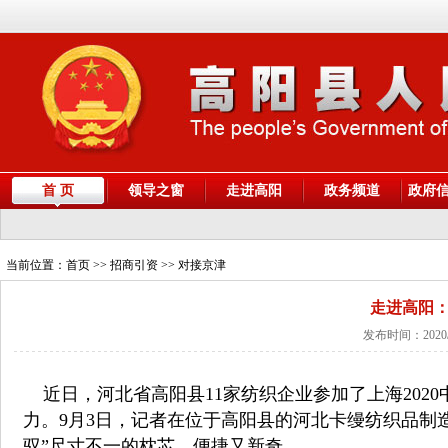
首 页
领导之窗
走进高阳
政务频道
政府
当前位置：
首页
>> 招商引资 >> 对接京津
走进高阳：
发布时间：2020/
近日，河北省高阳县11家纺织企业参加了上海202
力。
9月3日，记者在位于高阳县的河北卡缦纺织品制
驭”尺寸不一的枕芯，便捷又新奇。