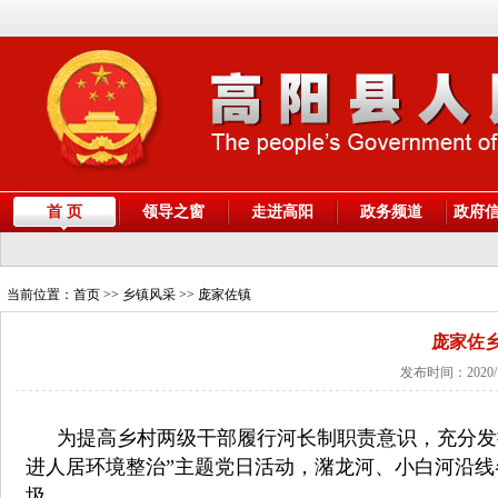
首 页
领导之窗
走进高阳
政务频道
政府
当前位置：
首页
>> 乡镇风采 >> 庞家佐镇
庞家佐乡
发布时间：2020/
为提高乡村两级干部履行河长制职责意识，充分发
进人居环境整治”主题党日活动，潴龙河、小白河沿
圾。