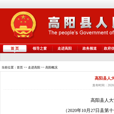
首 页
领导之窗
走进高阳
政务频道
政府
当前位置：
首页
>> 走进高阳 >> 高阳概况
高阳县人
发布时间：2020/
高阳县人大
（
2020
年
10
月
27
日县第十