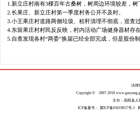
1.新立庄村南有3棵百年古桑树，树周边环境较差，
2.长果庄、新立庄村第一季度村务公开不及时。
3.小王果庄村道路两侧垃圾、秸秆清理不彻底，巡查
4.东留果庄村村民反反映，村内活动广场健身器材存
5.自查发现各村“两委”换届已经全部完成，但是股份
法律
Copyright
©
2007-2018 www.gaoyan
主办：高阳县人民政
ICP备案号：
冀ICP备05019657号-1
网