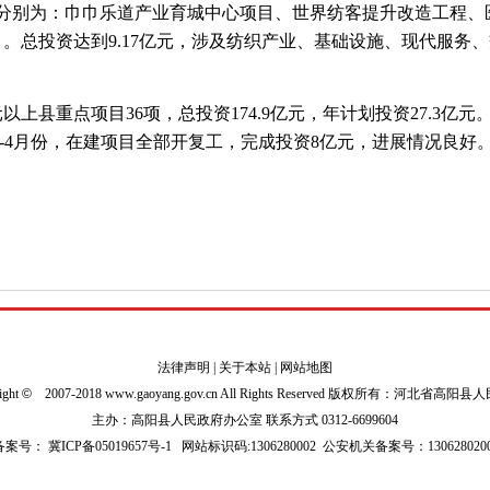
别为：巾巾乐道产业育城中心项目、世界纺客提升改造工程、
。总投资达到9.17亿元，涉及纺织产业、基础设施、现代服务
上县重点项目36项，总投资174.9亿元，年计划投资27.3亿元
元。1-4月份，在建项目全部开复工，完成投资8亿元，进展情况良好
法律声明
|
关于本站
|
网站地图
ight
©
2007-2018 www.gaoyang.gov.cn All Rights Reserved 版权所有：河北省高阳
主办：高阳县人民政府办公室 联系方式 0312-6699604
P备案号：
冀ICP备05019657号-1
网站标识码:1306280002
公安机关备案号：1306280200