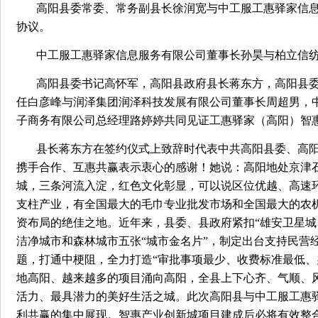
高阳县委常委、常务副县长徐润宽与中工服工惠驿家信
协议。
中工服工惠驿家信息服务有限公司董事长孙昊与柏立信
高阳县委书记高怀军，高阳县政府县长蒋东方，高阳县
任白彦峰与润泽集团润泽科技发展有限公司董事长周超男，
子商务有限公司总经理路婷婷共同见证工惠驿家（高阳）智
县长蒋东方在签约仪式上致辞时代表中共高阳县委、高
携手合作、互惠共赢表示衷心的感谢！她说：高阳地处京津石
城，三条河流入淀，红色文化彰显，可以说区位优越、高速
支柱产业，有全国最大的毛巾专业批发市场和全国最大的农
资布局的绝佳之地。近年来，县委、县政府紧扣“雄安卫星城
洁净城市和森林城市五张“城市金名片”，制定出台支持民营经
题，打通中梗阻，全力打造“审批事项最少、收费标准最低、
地高阳、越来越多的项目涌向高阳，全县上下心齐、气顺、
活力、最具潜力的美好生活之城。此次高阳县与中工服工惠
利共赢的集中展现。智惠产业创新城项目建成后必将有效整