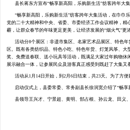
县长蒋东方宣布“畅享新高阳，乐购新生活”纺客跨年大
“畅享新高阳，乐购新生活”纺客跨年大集活动，在巾巾
党的二十大精神和中央、省委、市委经济工作会议精神，精
霾，让群众春节的年味更足更美，让经济发展的“烟火气”更
活动分8个展区：非遗市集区、名家艺术品展区、特色年
区。既有各类纺织品、特色小吃、特色年货、灯笼风筝、大
奖、免费送春联、送小玩具等活动，既满足大家过年购物休
展示融合一体，让参展民众及游客真正感受到既赶了大集又
活动从1月14日开始，到2月6日结束，共23天。为了
启动仪式上，县委常委、常务副县长徐润宽介绍了“畅享
县领导王兴才、宁景超、黄明、郜占根、孙云龙、田义