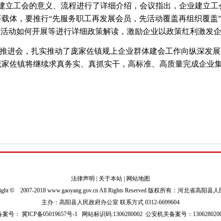
业建立工会的意义、流程进行了详细介绍，会议指出，企业建立
载体，要推行“先服务职工再发展会员，先活动覆盖再组织覆盖
工活动如何开展等进行详细政策解读，激励企业以政策红利激发
推进会，扎实推动了庞家佐镇规上企业群体建会工作向纵深发展
庞家佐镇将继续求真务实、真抓实干，高标准、高质量完成企业
法律声明
|
关于本站
|
网站地图
ight
©
2007-2018 www.gaoyang.gov.cn All Rights Reserved 版权所有：河北省高阳
主办：高阳县人民政府办公室 联系方式 0312-6699604
P备案号：
冀ICP备05019657号-1
网站标识码:1306280002
公安机关备案号：1306280200