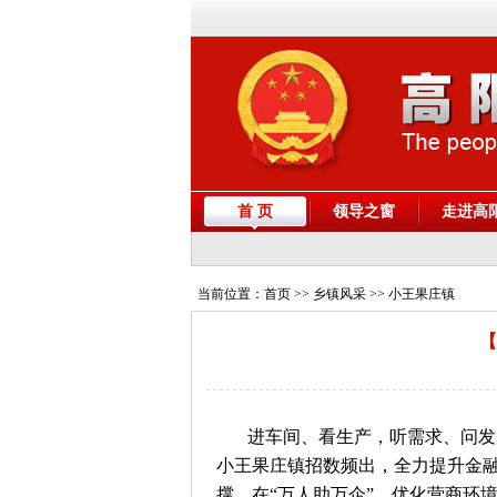
首 页
领导之窗
走进高
当前位置：
首页
>> 乡镇风采 >> 小王果庄镇
【
进车间、看生产，听需求、问发
小王果庄镇招数频出，全力提升金
撑，在“万人助万企”、优化营商环