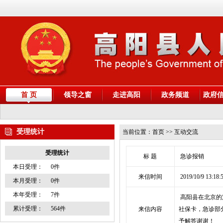
首 页
领导之窗
走进高阳
政务频道
政府
受理统计
当前位置：
首页
>> 互动交流
受理统计
标 题
急诊报销
本日受理：
0件
来信时间
2019/10/9 13:18:
本月受理：
0件
本年受理：
7件
高阳县在北京的
累计受理：
564件
来信内容
社保卡，急诊部
予解答谢谢！