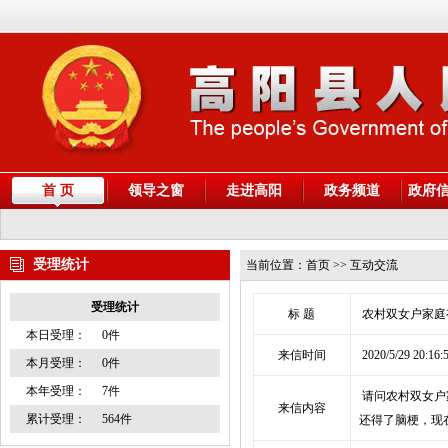
首 页
领导之窗
走进高阳
政务频道
政府
受理统计
当前位置：
首页
>> 互动交流
受理统计
标 题
农村双女户家
本日受理：
0件
来信时间
2020/5/29 20:16:
本月受理：
0件
本年受理：
7件
请问农村双女户
来信内容
累计受理：
564件
还得了脑梗，现