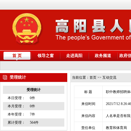
首 页
领导之窗
走进高阳
政务频道
政府
受理统计
当前位置：
首页
>> 互动交流
受理统计
标 题
职中教师招聘
本日受理：
0件
来信时间
2021/7/12 8:26:4
本月受理：
0件
本年受理：
7件
来信内容
人名单是否有我
累计受理：
564件
责任单位
教育和体育局