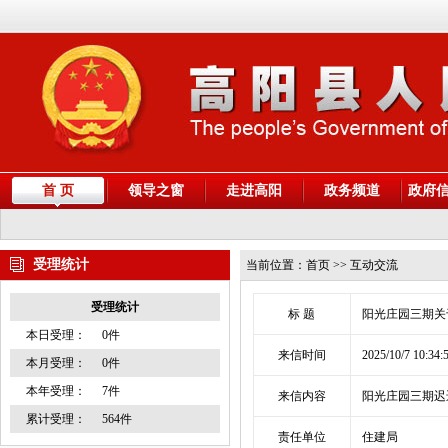
首 页
领导之窗
走进高阳
政务频道
政府
受理统计
当前位置：
首页
>> 互动交流
受理统计
标 题
阳光庄园三期
本日受理：
0件
来信时间
2025/10/7 10:34:
本月受理：
0件
本年受理：
7件
来信内容
阳光庄园三期迟
累计受理：
564件
责任单位
住建局