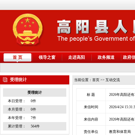
首 页
领导之窗
走进高阳
政务频道
政府
受理统计
当前位置：
首页
>> 互动交流
受理统计
标 题
2026年高阳
本日受理：
0件
来信时间
2026/4/24 15:31:
本月受理：
0件
本年受理：
7件
来信内容
2026年高阳还
累计受理：
564件
责任单位
教育和体育局