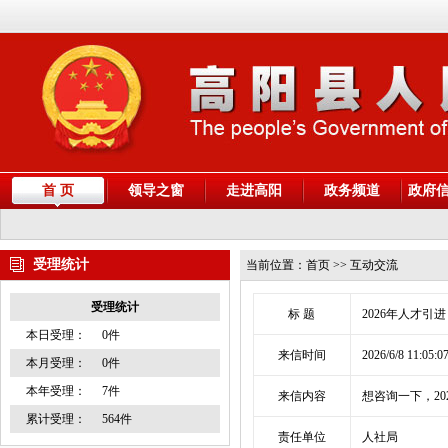
首 页
领导之窗
走进高阳
政务频道
政府
受理统计
当前位置：
首页
>> 互动交流
受理统计
标 题
2026年人才引
本日受理：
0件
来信时间
2026/6/8 11:05:0
本月受理：
0件
本年受理：
7件
来信内容
想咨询一下，2
累计受理：
564件
责任单位
人社局