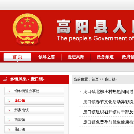
首 页
领导之窗
走进高阳
政务频道
政府
乡镇风采 - 庞口镇-
当前位置：
首页
>> 庞口镇-
锦华街道办事处
·
庞口镇北柳庄村热热闹闹过
庞口镇
·
庞口镇春节文化活动异彩纷
邢家南镇
·
庞口镇组织召开镇村干部及
西演镇
·
庞口镇免费孕前优生健康检
蒲口镇