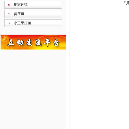
『
庞家佐镇
晋庄镇
小王果庄镇