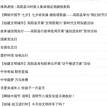
移风易俗 | 高阳县50对新人集体领证倡婚俗新风
【网络中国节·七夕】七夕牵良缘 婚俗谱新篇——高阳县举办“我们的节日
【创建文明城市】高阳县开展“文明星期六”新时代文明实践活动
政务诚信我先行——高阳县行政审批局开展“诚信进农村”宣传活动
国家宪法日
全国生态日
爱护环境 绿色出行
【创建文明城市】高阳县各包联单位开展“访千楼进万家”活动
中华有福 勤劳是福
中华圆梦 万马奔腾
关爱未成年人 给孩子一片蓝天
【网络中国节·清明】清明节八项安全提示请收好！
【创城·创卫进行时】今天你文明停车了吗？