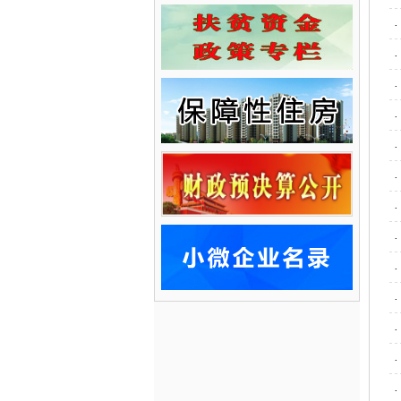
·
·
·
·
·
·
·
·
·
·
·
·
·