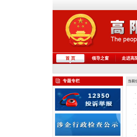
首 页
领导之窗
走进高
专题专栏
当前
·
·
·
·
·