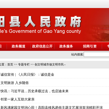
阳
政务频道
政府信息公开
政务服务
招商引资
站内搜索:
位置：
首页
>> 专题专栏 >> 创文明城市做文明市民--
诚信宣传 | 《人民日报》：诚信是金
文明旅游 入乡随俗
快讯：习近平说，历史承载过去，也启迪未来
邻里一家人互助大家亲
新风满家园文明润心田！高阳县移风易俗主题文艺展演首演精彩开演