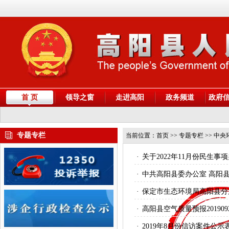
首 页
领导之窗
走进高阳
政务频道
政府
专题专栏
当前位置：
首页
>> 专题专栏 >> 中央
·
关于2022年11月份民生
·
中共高阳县委办公室 高阳县
·
保定市生态环境局高阳县分局
·
高阳县空气质量预报201909
·
2019年8月份信访案件公示